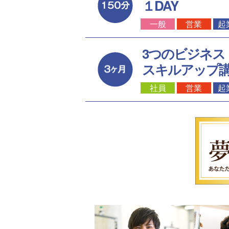
１DAY
一般
営業
起
3つのビジネス
スキルアップ
社員
営業
起