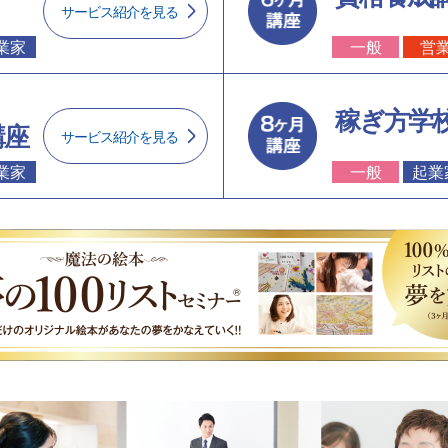
サービス紹介を見る
業家
一般
営
稼ぎ方学
講座
サービス紹介を見る
業家
一般
起業