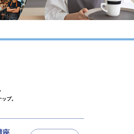
。
ナップ。
講座